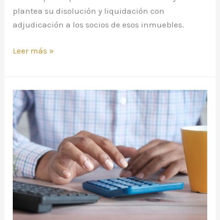
plantea su disolución y liquidación con
adjudicación a los socios de esos inmuebles.
Leer más »
¿Cómo
se
calcula
la
nueva
plusvalía
municipal?