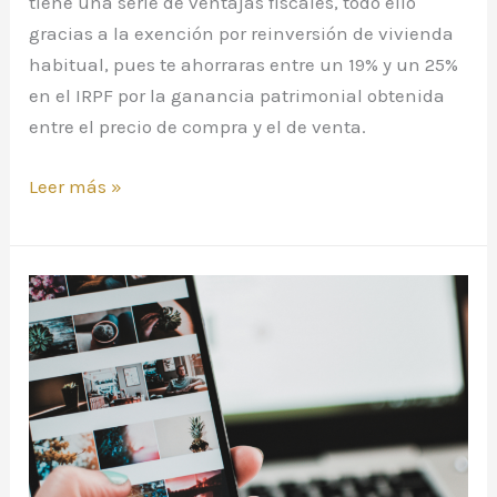
tiene una serie de ventajas fiscales, todo ello
gracias a la exención por reinversión de vivienda
habitual, pues te ahorraras entre un 19% y un 25%
en el IRPF por la ganancia patrimonial obtenida
entre el precio de compra y el de venta.
Leer más »
Código
de
conducta
sobre
el
uso
de