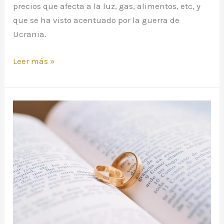
precios que afecta a la luz, gas, alimentos, etc, y
que se ha visto acentuado por la guerra de
Ucrania.
Leer más »
¿La
promesa
de
matrimonio
implica
su
cumplimiento?