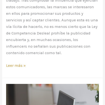
trabajo. Tras comprobar la influencia que ejercían
estos comunicadores, las marcas se interesaron
en ellos para promocionar sus productos y
servicios y así captar clientes. Aunque esta es una
vía lícita de hacerlo, no es menos cierto que la Ley
de Competencia Desleal prohíbe la publicidad
encubierta y, en muchas ocasiones, los
influencers no señalan sus publicaciones con
contenido comercial como tal.
Leer más »
Teletrabajo,
cinco
preguntas