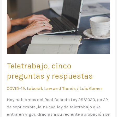
y
respuestas
Teletrabajo, cinco
preguntas y respuestas
COVID-19
,
Laboral
,
Law and Trends
/
Luis Gomez
Hoy hablamos del Real Decreto Ley 28/2020, de 22
de septiembre, la nueva ley de teletrabajo que
entra en vigor. Gracias a su reciente aprobación se