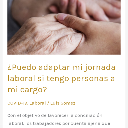
laboral
si
tengo
personas
a
mi
cargo?
¿Puedo adaptar mi jornada
laboral si tengo personas a
mi cargo?
COVID-19
,
Laboral
/
Luis Gomez
Con el objetivo de favorecer la conciliación
laboral, los trabajadores por cuenta ajena que