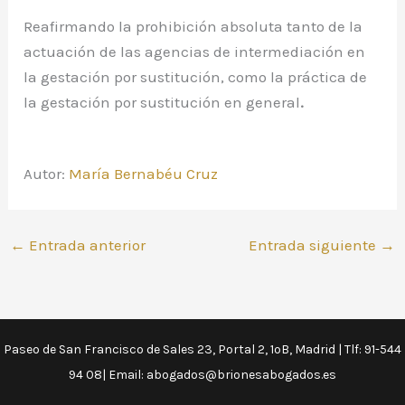
Reafirmando la prohibición absoluta tanto de la
actuación de las agencias de intermediación en
la gestación por sustitución, como la práctica de
la gestación por sustitución en general
.
Autor:
María Bernabéu Cruz
←
Entrada anterior
Entrada siguiente
→
Paseo de San Francisco de Sales 23, Portal 2, 1ºB, Madrid | Tlf: 91-544
94 08| Email: abogados@brionesabogados.es